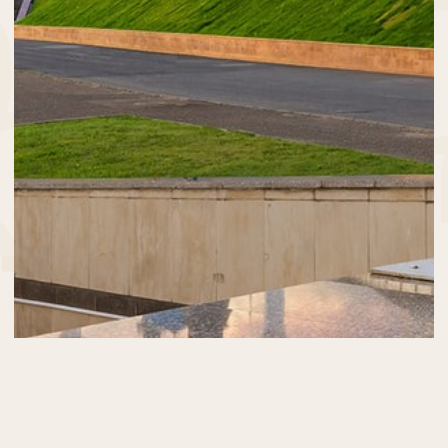
Ссылка на запись в Реестре
классифицированных объектов
420107, Республика Татарстан,
Казань, улица Петербургская, 55
Отдел Бронирования
Старший специалист по бронированию Фаттахова Алсу
+7 (843) 278-16-16
тел доб. 318
+7 (843) 567-12-91
тел
+7 (917) 220-23-68
MAX, Telegram
reservation@suleimanpalace.su