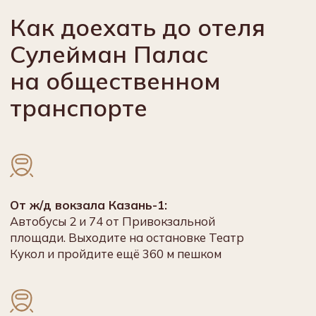
вагон. Вам нужно проехать 4 станции и выйти
на станции Суконная слобода. Затем пройти ещё
810 м пешком
От аэропорта Казань:
Аэроэкспресс / отправляется из аэропорта
до железнодорожного вокзала Казань-1
каждые 1,5 часа с 08.00 до 00.00
От Автовокзала Столичный:
Пешком 190 м до остановки автобуса 31.
Выходите на остановке Театр Кукол и пройдите
ещё 360 м пешком
Достопримечательности