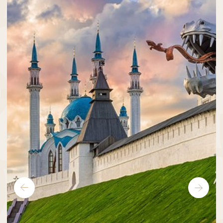
Оставить отзыв
+7 (843) 278−16−16
reservation@suleimanpalace.su
Забронировать
*
Услуги отеля
Идентификационный номер средства
размещения: С162024000403