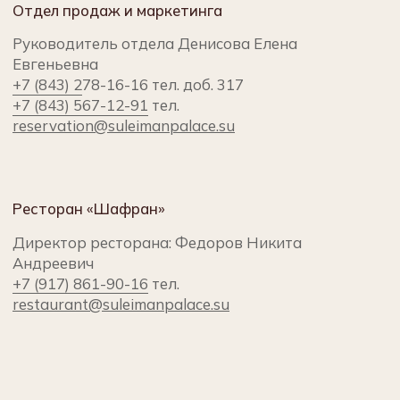
Ресторан «Шафран»
Директор ресторана: Федоров Никита
Андреевич
+7 (917) 861-90-16
тел.
restaurant@suleimanpalace.su
Вакансии
+7 (843) 567-12-92
тел.
Менеджер по конференц-услугам и банкетам:
+7 (843) 278-16-16
тел. доб. 316
reservation@suleimanpalace.su
+7 (917) 861-90-16
Ануфриева Арина
*Meta признана экстремистской организацией