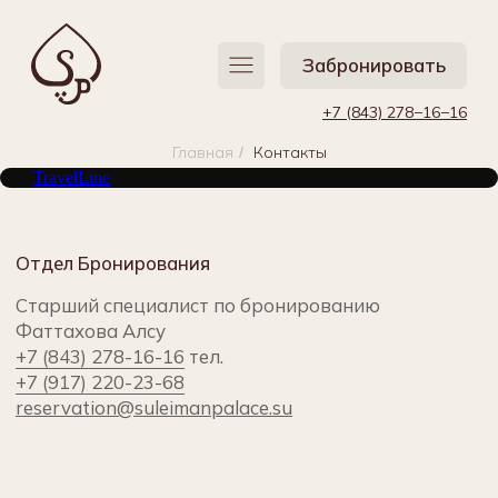
Забронировать
Забронировать
+7 (843) 278−16−16
+7 (843) 278−16−16
Главная
Контакты
/
TravelLine
Отдел Бронирования
Старший специалист по бронированию
Фаттахова Алсу
+7 (843) 278-16-16
тел.
+7 (917) 220-23-68
reservation@suleimanpalace.su
Отдел продаж и маркетинга
Руководитель отдела Денисова Елена
Евгеньевна
+7 (843) 2
78-16-16 тел. доб. 317
+7 (843) 567-12-91
тел.
reservation@suleimanpalace.su