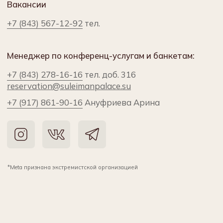
Как доехать до отеля
Сулейман Палас
на общественном
транспорте
От ж/д вокзала Казань-1:
Автобусы 2 и 74 от Привокзальной
площади. Выходите на остановке Театр
Кукол и пройдите ещё 360 м пешком
От ж/д вокзала Казань-2:
Пешком 290 м до станции метро Северный
вокзал. Первая линия. Садитесь в последний