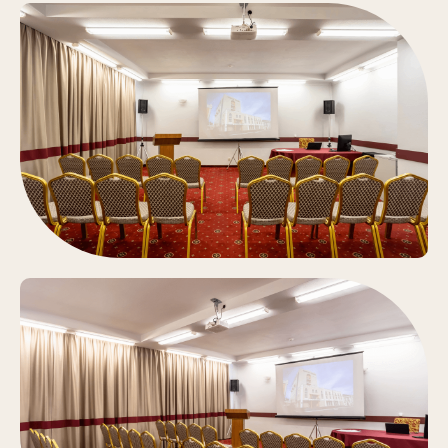
Альтернативные
варианты залов для
мероприятий
Конференц-зал
Белый Шафран
Аренда зала
От 8 000 руб. / час
Подробнее