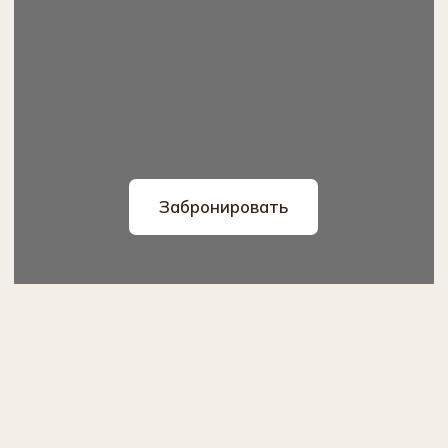
СПЕЦИАЛЬНЫЕ
ТАРИФЫ ДЛЯ
НАШИХ ГОСТЕЙ
Проектор и экран входят
в стоимость аренды зала.
Забронировать