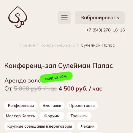
Забронировать
Забронировать
+7 (843) 278−16−16
+7 (843) 278−16−16
Главная
Конференц-залы
Сулейман Палас
/
/
Конференц-зал Сулейман Палас
скидка 10%
Аренда зала
От
5 000 руб. / час
4 500 руб. / час
Конференции
Выставки
Презентации
Мастер Классы
Форумы
Тренинги
Крупные совещания и переговоры
Лекции
Обучения с онлайн трансляцией
Симпозиумы
Мероприятия по повышению квалификации
Другие типы мероприятий
50
51 м²
чел.