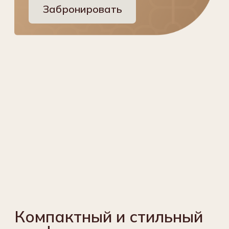
Забронировать
Экран
Мультимедийный
Звуковое
проектор
оборудование
Микрофоны
Флип-чарт
Беспроводной
с набором
презентер
маркеров
(лазерная
с бумагой и без
указка)
Ноутбук
Экран переносной
Принтер
Смотреть план рассадки