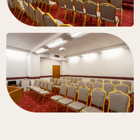
170 чел.
336 м²