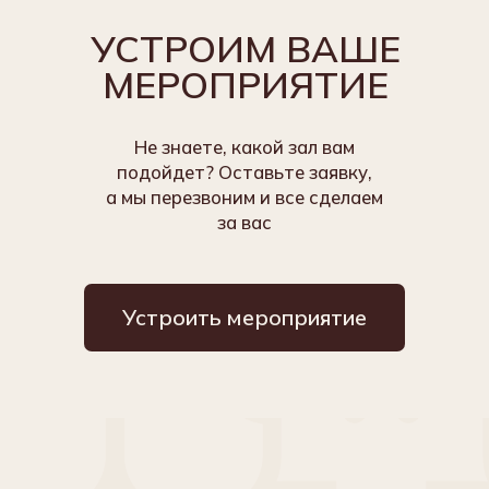
+7 (843) 278−16−16
reservation@suleimanpalace.su
Забронировать
*
Услуги отеля
Идентификационный номер средства
размещения: С162024000403
Ссылка на запись в Реестре
классифицированных объектов
420107, Республика Татарстан,
Казань, улица Петербургская, 55
Отдел Бронирования
Старший специалист по бронированию Фаттахова Алсу
+7 (843) 278-16-16
тел доб. 318
+7 (843) 567-12-91
тел
+7 (917) 220-23-68
MAX, Telegram
reservation@suleimanpalace.su