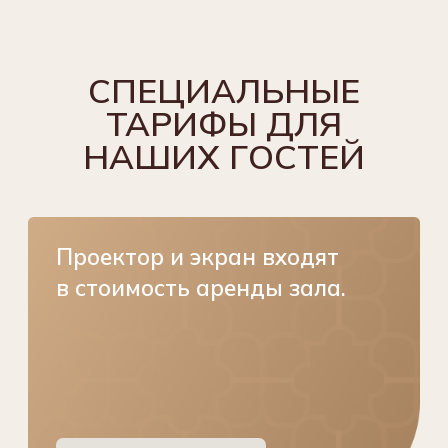
Компактный и стильный
конференц-зал
Сулейман Палас
— стильный компактный
прекрасно оборудованный зал, рассчитанный
на мероприятия с числом гостей от 2 до 50.
В зале можно провести как семейное
мероприятие, так и деловую встречу, семинар,
собрание или небольшую выставку.
Арендовать зал можно на срок от 1 часа
до целого дня.